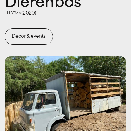
Dierenbos
(
2020
)
LIBÉMA
Decor & events