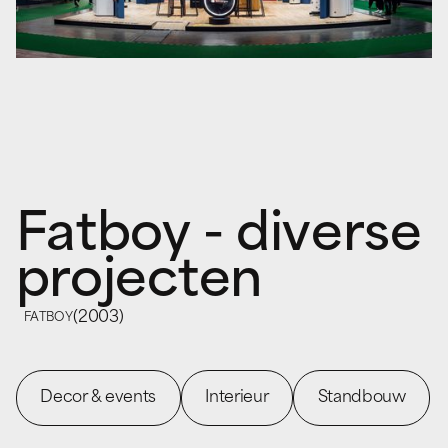
Fatboy - diverse
projecten
(
2003
)
FATBOY
Decor & events
Interieur
Standbouw