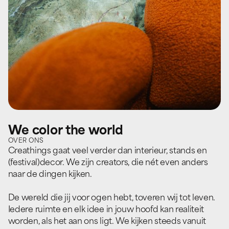
W
e
c
o
l
o
r
t
h
e
w
o
r
l
d
O
V
E
R
O
N
S
Creathings gaat veel verder dan interieur, stands en
(festival)decor. We zijn creators, die nét even anders
naar de dingen kijken.
De wereld die jij voor ogen hebt, toveren wij tot leven.
Iedere ruimte en elk idee in jouw hoofd kan realiteit
worden, als het aan ons ligt. We kijken steeds vanuit